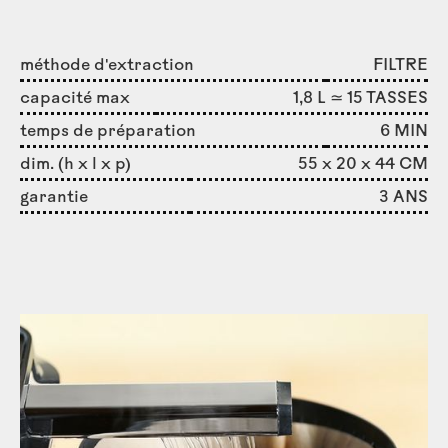
méthode d'extraction
FILTRE
capacité max
1,8 L ≃ 15 TASSES
temps de préparation
6 MIN
dim. (h x l x p)
55 x 20 x 44 CM
garantie
3 ANS